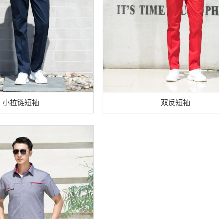
小拉链短袖
双反短袖