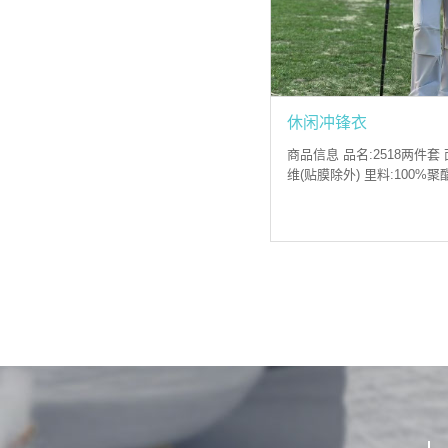
休闲冲锋衣
商品信息 品名:2518两件套 
维(贴膜除外) 里料:100%聚
4XL 颜色:银灰 荧...