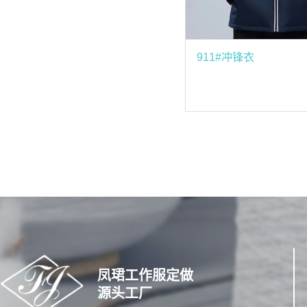
911#冲锋衣
凤珺工作服定做
源头工厂